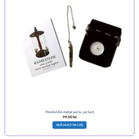
Pendul din metal auriu, pe lant
99,00
lei
ADĂUGAȚI ÎN COȘ