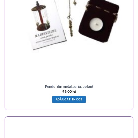
Pendul din metal auriu, pe lant
99,00
lei
ADĂUGAȚI ÎN COȘ