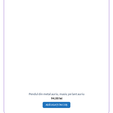
Pendul din metal auriu, masiv, pe lant auriu
94,00
lei
ADĂUGAȚI ÎN COȘ