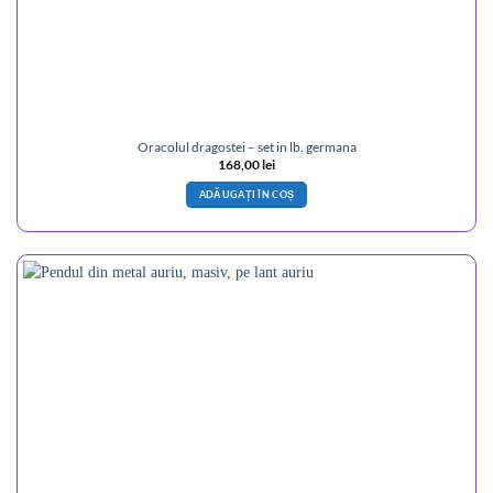
Oracolul dragostei – set in lb. germana
168,00
lei
ADĂUGAȚI ÎN COȘ