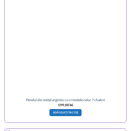
Pendul din metal argintiu cu cristalele celor 7 chakre
199,00
lei
ADĂUGAȚI ÎN COȘ