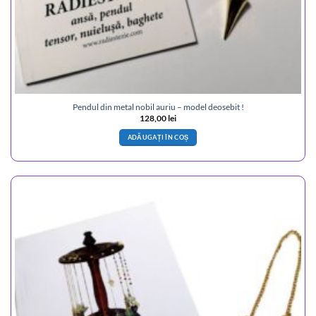
Pendul din metal nobil auriu – model deosebit !
128,00
lei
ADĂUGAȚI ÎN COȘ