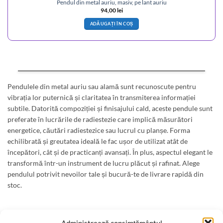
Pendul din metal auriu, masiv, pe lant auriu
94,00
lei
ADĂUGAȚI ÎN COȘ
Pendulele din metal auriu sau alamă sunt recunoscute pentru
vibrația lor puternică și claritatea în transmiterea informației
subtile. Datorită compoziției și finisajului cald, aceste pendule sunt
preferate în lucrările de radiestezie care implică măsurători
energetice, căutări radiestezice sau lucrul cu planșe. Forma
echilibrată și greutatea ideală le fac ușor de utilizat atât de
începători, cât și de practicanți avansați. În plus, aspectul elegant le
transformă într-un instrument de lucru plăcut și rafinat. Alege
pendulul potrivit nevoilor tale și bucură-te de livrare rapidă din
stoc.
Despre noi
-
A.N.P.C.
-
Bio
-
reteaua astromagie
-
Termeni de utilizare
-
Administrează consimțământul