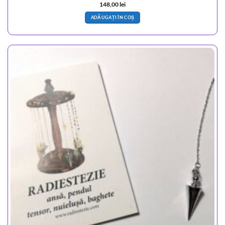
148,00
lei
ADĂUGAȚI ÎN COȘ