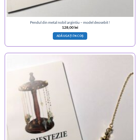
Pendul din metal nobil argintiu – model deosebit !
128,00
lei
ADĂUGAȚI ÎN COȘ