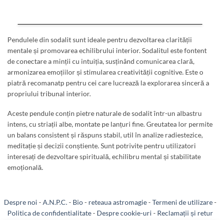
Pendulele din sodalit sunt ideale pentru dezvoltarea clarității
mentale și promovarea echilibrului interior. Sodalitul este fontent
de conectare a minții cu intuiția, susținând comunicarea clară,
armonizarea emoțiilor și stimularea creativității cognitive. Este o
piatră recomanatp pentru cei care lucrează la explorarea sinceră a
propriului tribunal interior.
Aceste pendule conțin pietre naturale de sodalit într-un albastru
intens, cu striații albe, montate pe lanțuri fine. Greutatea lor permite
un balans consistent și răspuns stabil, util în analize radiestezice,
meditație și decizii conștiente. Sunt potrivite pentru utilizatori
interesați de dezvoltare spirituală, echilibru mental și stabilitate
emoțională.
Despre noi
-
A.N.P.C.
-
Bio
-
reteaua astromagie
-
Termeni de utilizare
-
Politica de confidentialitate
-
Despre cookie-uri
-
Reclamații și retur