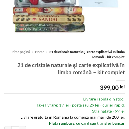
Prima pagină
»
Home
»
21 de cristale naturale și carte explicativă în limba
română – kit complet
21 de cristale naturale și carte explicativă în
limba română – kit complet
399,00
lei
Livrare rapida din stoc!
Taxe livrare: 19 lei - posta sau 29 lei - curier rapid.
Strainatate - 99 lei
Livrare gratuita in Romania la comenzi mai mari de 200 lei.
Plata ramburs, cu card sau transfer bancar
Cantitate 21 de cristale naturale și carte explicativă în limba română - ki