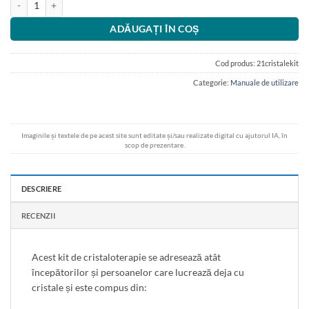
ADĂUGAȚI ÎN COȘ
Cod produs:
21cristalekit
Categorie:
Manuale de utilizare
Imaginile și textele de pe acest site sunt editate și/sau realizate digital cu ajutorul IA, în
scop de prezentare.
DESCRIERE
RECENZII
Acest kit de cristaloterapie se adresează atât
începătorilor și persoanelor care lucrează deja cu
cristale și este compus din: