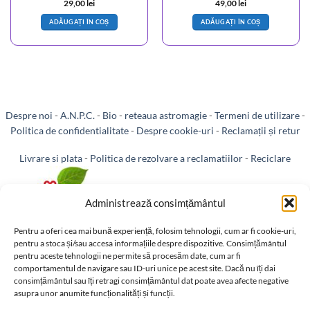
29,00
lei
49,00
lei
ADĂUGAȚI ÎN COȘ
ADĂUGAȚI ÎN COȘ
Despre noi
-
A.N.P.C.
-
Bio
-
reteaua astromagie
-
Termeni de utilizare
-
Politica de confidentialitate
-
Despre cookie-uri
-
Reclamații și retur
Livrare si plata
-
Politica de rezolvare a reclamatiilor
-
Reciclare
-
Identificare firma
-
Retragere din contract
Administrează consimțământul
Pentru a oferi cea mai bună experiență, folosim tehnologii, cum ar fi cookie-uri,
pentru a stoca și/sau accesa informațiile despre dispozitive. Consimțământul
pentru aceste tehnologii ne permite să procesăm date, cum ar fi
Informatii legale:
comportamentul de navigare sau ID-uri unice pe acest site. Dacă nu îți dai
consimțământul sau îți retragi consimțământul dat poate avea afecte negative
asupra unor anumite funcționalități și funcții.