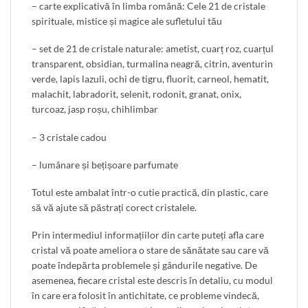
– carte explicativă în limba română: Cele 21 de cristale
spirituale, mistice și magice ale sufletului tău
– set de 21 de cristale naturale: ametist, cuarț roz, cuarțul
transparent, obsidian, turmalina neagră, citrin, aventurin
verde, lapis lazuli, ochi de tigru, fluorit, carneol, hematit,
malachit, labradorit, selenit, rodonit, granat, onix,
turcoaz, jasp roșu, chihlimbar
– 3 cristale cadou
– lumânare și bețișoare parfumate
Totul este ambalat într-o cutie practică, din plastic, care
să vă ajute să păstrați corect cristalele.
Prin intermediul informațiilor din carte puteți afla care
cristal vă poate ameliora o stare de sănătate sau care vă
poate îndepărta problemele și gândurile negative. De
asemenea, fiecare cristal este descris în detaliu, cu modul
în care era folosit în antichitate, ce probleme vindecă,