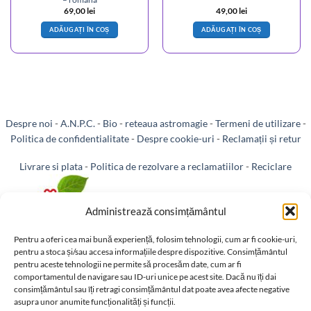
69,00
lei
49,00
lei
ADĂUGAȚI ÎN COȘ
ADĂUGAȚI ÎN COȘ
Despre noi
-
A.N.P.C.
-
Bio
-
reteaua astromagie
-
Termeni de utilizare
-
Politica de confidentialitate
-
Despre cookie-uri
-
Reclamații și retur
Livrare si plata
-
Politica de rezolvare a reclamatiilor
-
Reciclare
-
Identificare firma
-
Retragere din contract
Administrează consimțământul
Pentru a oferi cea mai bună experiență, folosim tehnologii, cum ar fi cookie-uri,
pentru a stoca și/sau accesa informațiile despre dispozitive. Consimțământul
pentru aceste tehnologii ne permite să procesăm date, cum ar fi
Informatii legale:
comportamentul de navigare sau ID-uri unice pe acest site. Dacă nu îți dai
consimțământul sau îți retragi consimțământul dat poate avea afecte negative
asupra unor anumite funcționalități și funcții.