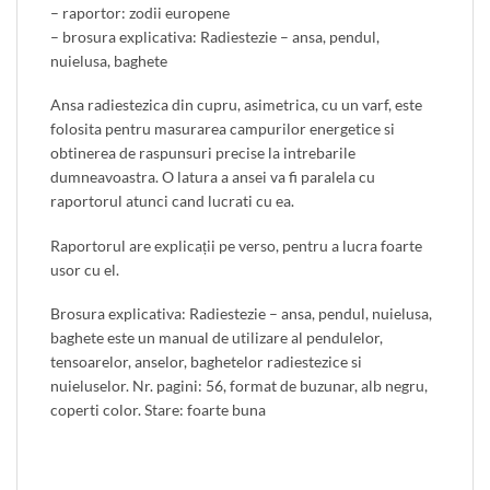
– raportor: zodii europene
– brosura explicativa: Radiestezie – ansa, pendul,
nuielusa, baghete
Ansa radiestezica din cupru, asimetrica, cu un varf, este
folosita pentru masurarea campurilor energetice si
obtinerea de raspunsuri precise la intrebarile
dumneavoastra. O latura a ansei va fi paralela cu
raportorul atunci cand lucrati cu ea.
Raportorul are explicații pe verso, pentru a lucra foarte
usor cu el.
Brosura explicativa: Radiestezie – ansa, pendul, nuielusa,
baghete este un manual de utilizare al pendulelor,
tensoarelor, anselor, baghetelor radiestezice si
nuieluselor. Nr. pagini: 56, format de buzunar, alb negru,
coperti color. Stare: foarte buna