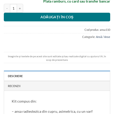
Plata ramburs, cu card sau transfer bancar
Cantitate Ansa radiestezica asimetrica din cupru cu raportor zodii europen
ADĂUGAȚI ÎN COȘ
Cod produs:
ansa110
Categorie:
Ansă / Anse
Imaginile și textele de pe acest site sunt editate și/sau realizate digital cu ajutorul IA, în
scop de prezentare.
DESCRIERE
RECENZII
Kit compus din:
– ansa radiestezica din cupru, asimetrica, cu un varf