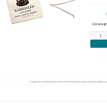
Livrare g
Cantitate An
Imaginile și textele de pe acest site sunt editate și/sau realizate digital c