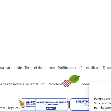
aua astromagie
-
Termeni de utilizare
-
Politica de confidentialitate
-
Despr
ca de rezolvare a reclamatiilor
-
Reciclare
-
Identificare firma
Pentru a ofer
și/sau accesa
permite să p
matii legale: