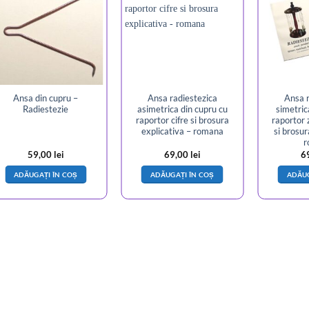
Ansa din cupru –
Ansa radiestezica
Ansa r
Radiestezie
asimetrica din cupru cu
simetric
raportor cifre si brosura
raportor 
explicativa – romana
si brosur
r
59,00
lei
69,00
lei
6
ADĂUGAȚI ÎN COȘ
ADĂUGAȚI ÎN COȘ
ADĂUG