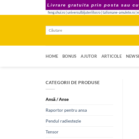
Skip
Livrare gratuita prin posta sau cu
to
feng.shui.ro
|
universulbijuteriilor.ro
|
talismane-amulete.ro
|
e
content
Caută
după:
HOME
BONUS
AJUTOR
ARTICOLE
NEWSL
CATEGORII DE PRODUSE
Ansă / Anse
Raportor pentru ansa
Pendul radiestezie
Tensor