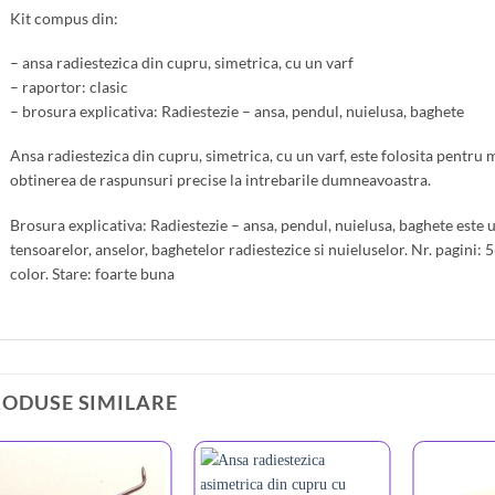
Kit compus din:
– ansa radiestezica din cupru, simetrica, cu un varf
– raportor: clasic
– brosura explicativa: Radiestezie – ansa, pendul, nuielusa, baghete
Ansa radiestezica din cupru, simetrica, cu un varf, este folosita pentru
obtinerea de raspunsuri precise la intrebarile dumneavoastra.
Brosura explicativa: Radiestezie – ansa, pendul, nuielusa, baghete este u
tensoarelor, anselor, baghetelor radiestezice si nuieluselor. Nr. pagini: 
color. Stare: foarte buna
RODUSE SIMILARE