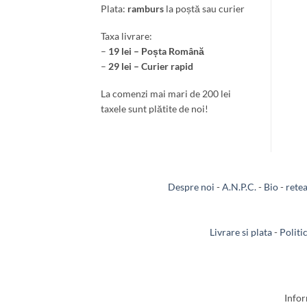
Plata:
ramburs
la poștă sau curier
Taxa livrare:
–
19 lei – Poșta Română
–
29 lei – Curier rapid
La comenzi mai mari de 200 lei
taxele sunt plătite de noi!
Despre noi
-
A.N.P.C.
-
Bio
-
rete
Livrare si plata
-
Politi
Infor