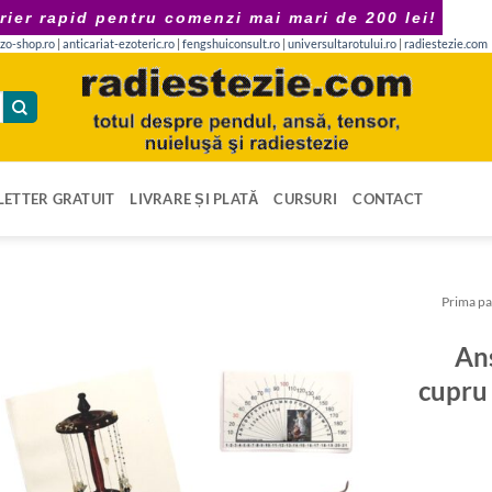
rier rapid pentru comenzi mai mari de 200 lei!
zo-shop.ro
|
anticariat-ezoteric.ro
|
fengshuiconsult.ro
|
universultarotului.ro
|
radiestezie.com
ETTER GRATUIT
LIVRARE ȘI PLATĂ
CURSURI
CONTACT
Prima pa
Ans
cupru 