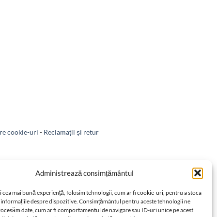
e cookie-uri
-
Reclamații și retur
-
Retragere din contract
Administrează consimțământul
i cea mai bună experiență, folosim tehnologii, cum ar fi cookie-uri, pentru a stoca
 informațiile despre dispozitive. Consimțământul pentru aceste tehnologii ne
rocesăm date, cum ar fi comportamentul de navigare sau ID-uri unice pe acest