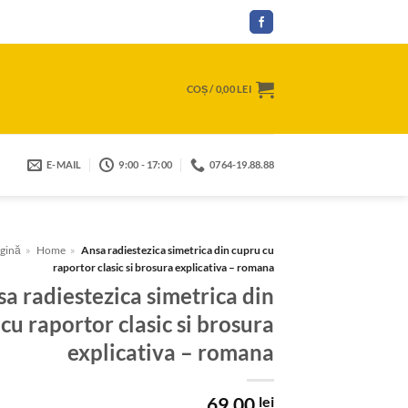
COȘ /
0,00
LEI
E-MAIL
9:00 - 17:00
0764-19.88.88
gină
»
Home
»
Ansa radiestezica simetrica din cupru cu
raportor clasic si brosura explicativa – romana
a radiestezica simetrica din
cu raportor clasic si brosura
explicativa – romana
69,00
lei