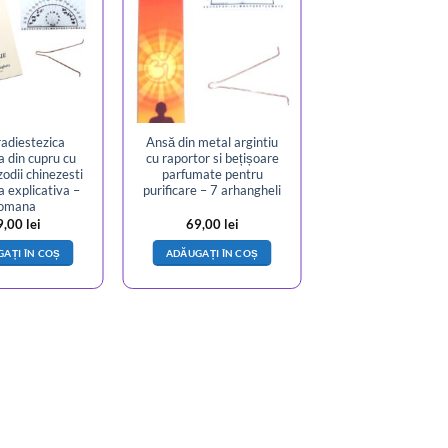
adiestezica
Ansă din metal argintiu
a din cupru cu
cu raportor si bețișoare
zodii chinezesti
parfumate pentru
a explicativa –
purificare – 7 arhangheli
omana
9,00
lei
69,00
lei
AȚI ÎN COȘ
ADĂUGAȚI ÎN COȘ