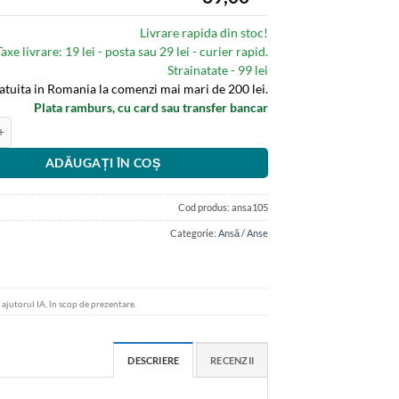
Livrare rapida din stoc!
Taxe livrare: 19 lei - posta sau 29 lei - curier rapid.
Strainatate - 99 lei
ratuita in Romania la comenzi mai mari de 200 lei.
Plata ramburs, cu card sau transfer bancar
sa radiestezica simetrica din cupru cu raportor clasic si brosura explicativa 
ADĂUGAȚI ÎN COȘ
Cod produs:
ansa105
Categorie:
Ansă / Anse
u ajutorul IA, în scop de prezentare.
DESCRIERE
RECENZII