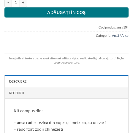
ADĂUGAȚI ÎN COȘ
Cod produs:
ansa104
Categorie:
Ansă / Anse
Imaginile și textele de pe acest site sunt editate și/sau realizate digital cu ajutorul IA, în
scop de prezentare.
DESCRIERE
RECENZII
Kit compus din:
– ansa radiestezica din cupru, simetrica, cu un varf
– raportor: zodii chinezesti