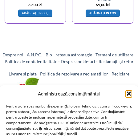
69,00
lei
69,00
lei
ADĂUGAȚI ÎN COȘ
ADĂUGAȚI ÎN COȘ
Despre noi
-
A.N.P.C.
-
Bio
-
reteaua astromagie
-
Termeni de utilizare
-
Politica de confidentialitate
-
Despre cookie-uri
-
Reclamații și retur
Livrare si plata
-
Politica de rezolvare a reclamatiilor
-
Reciclare
-
Identificare firma
-
Retragere din contract
Administrează consimțământul
Pentru a oferi cea mai bună experiență, folosim tehnologii, cum ar fi cookie-uri,
pentru a stoca și/sau accesa informațiile despre dispozitive. Consimțământul
pentru aceste tehnologii ne permite să procesăm date, cum ar fi
Informatii legale:
comportamentul de navigare sau ID-uri unice pe acest site. Dacă nu îți dai
consimțământul sau îți retragi consimțământul dat poate avea afecte negative
asupra unor anumite funcționalități și funcții.