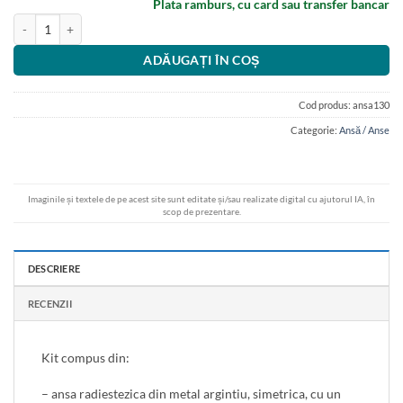
Plata ramburs, cu card sau transfer bancar
Cantitate Ansa radiestezica simetrica din metal argintiu cu raportor 7 chak
ADĂUGAȚI ÎN COȘ
Cod produs:
ansa130
Categorie:
Ansă / Anse
Imaginile și textele de pe acest site sunt editate și/sau realizate digital cu ajutorul IA, în
scop de prezentare.
DESCRIERE
RECENZII
Kit compus din:
– ansa radiestezica din metal argintiu, simetrica, cu un