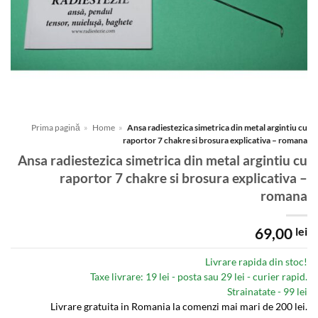
Prima pagină
»
Home
»
Ansa radiestezica simetrica din metal argintiu cu
raportor 7 chakre si brosura explicativa – romana
Ansa radiestezica simetrica din metal argintiu cu
raportor 7 chakre si brosura explicativa –
romana
69,00
lei
Livrare rapida din stoc!
Taxe livrare: 19 lei - posta sau 29 lei - curier rapid.
Strainatate - 99 lei
Livrare gratuita in Romania la comenzi mai mari de 200 lei.