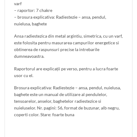
varf
– raportor: 7 chakre
– brosura explicativa: Radiestezie – ansa, pendul,
nuielusa, baghete
Ansa radiestezica din metal argintiu, simetrica, cu un varf,
este folosita pentru masurarea campurilor energetice si
obtinerea de raspunsuri precise la intrebarile
dumneavoastra.
Raportorul are explicații pe verso, pentru a lucra foarte
usor cu el.
Brosura explicativa: Radiestezie – ansa, pendul, nuielusa,
baghete este un manual de utilizare al pendulelor,
tensoarelor, anselor, baghetelor radiestezice si
nuieluselor. Nr. pagini: 56, format de buzunar, alb negru,
coperti color. Stare: foarte buna