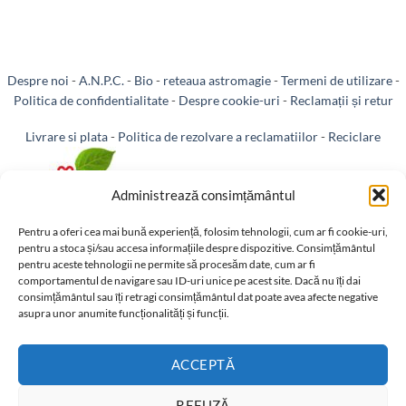
Despre noi
-
A.N.P.C.
-
Bio
-
reteaua astromagie
-
Termeni de utilizare
-
Politica de confidentialitate
-
Despre cookie-uri
-
Reclamații și retur
Livrare si plata
-
Politica de rezolvare a reclamatiilor
-
Reciclare
-
Identificare firma
-
Retragere din contract
Administrează consimțământul
Pentru a oferi cea mai bună experiență, folosim tehnologii, cum ar fi cookie-uri,
pentru a stoca și/sau accesa informațiile despre dispozitive. Consimțământul
pentru aceste tehnologii ne permite să procesăm date, cum ar fi
Informatii legale:
comportamentul de navigare sau ID-uri unice pe acest site. Dacă nu îți dai
consimțământul sau îți retragi consimțământul dat poate avea afecte negative
asupra unor anumite funcționalități și funcții.
ACCEPTĂ
REFUZĂ