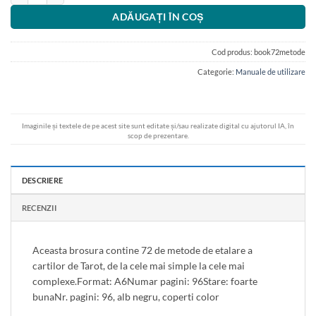
ADĂUGAȚI ÎN COȘ
Cod produs:
book72metode
Categorie:
Manuale de utilizare
Imaginile și textele de pe acest site sunt editate și/sau realizate digital cu ajutorul IA, în
scop de prezentare.
DESCRIERE
RECENZII
Aceasta brosura contine 72 de metode de etalare a
cartilor de Tarot, de la cele mai simple la cele mai
complexe.Format: A6Numar pagini: 96Stare: foarte
bunaNr. pagini: 96, alb negru, coperti color