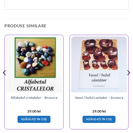
PRODUSE SIMILARE
Alfabetul cristalelor – Brosura
Vasul / bolul cantator – brosura
29,00
lei
29,00
lei
ADĂUGAȚI ÎN COȘ
ADĂUGAȚI ÎN COȘ