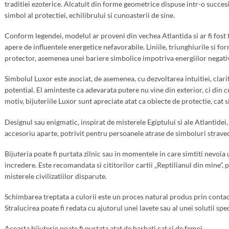
traditiei ezoterice. Alcatuit din forme geometrice dispuse intr-o succes
simbol al protectiei, echilibrului si cunoasterii de sine.
Conform legendei, modelul ar proveni din vechea Atlantida si ar fi fost 
apere de influentele energetice nefavorabile. Liniile, triunghiurile si f
protector, asemenea unei bariere simbolice impotriva energiilor negative, 
Simbolul Luxor este asociat, de asemenea, cu dezvoltarea intuitiei, clar
potential. El aminteste ca adevarata putere nu vine din exterior, ci din c
motiv, bijuteriile Luxor sunt apreciate atat ca obiecte de protectie, cat si
Designul sau enigmatic, inspirat de misterele Egiptului si ale Atlantidei,
accesoriu aparte, potrivit pentru persoanele atrase de simboluri stravech
Bijuteria poate fi purtata zilnic sau in momentele in care simtiti nevoia 
incredere. Este recomandata si cititorilor cartii „Reptilianul din mine”, 
misterele civilizatiilor disparute.
Schimbarea treptata a culorii este un proces natural produs prin contact
Stralucirea poate fi redata cu ajutorul unei lavete sau al unei solutii sp
Aceasta bijuterie poate fi purtata atat de barbati cat si de femei.