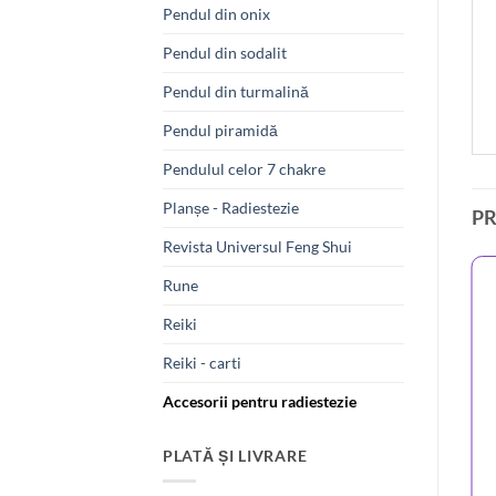
Pendul din onix
Pendul din sodalit
Pendul din turmalină
Pendul piramidă
Pendulul celor 7 chakre
Planșe - Radiestezie
P
Revista Universul Feng Shui
Rune
Reiki
Reiki - carti
Accesorii pentru radiestezie
PLATĂ ȘI LIVRARE