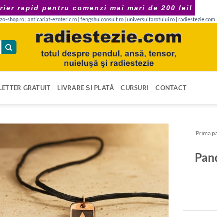
rier rapid pentru comenzi mai mari de 200 lei!
zo-shop.ro
|
anticariat-ezoteric.ro
|
fengshuiconsult.ro
|
universultarotului.ro
|
radiestezie.com
ETTER GRATUIT
LIVRARE ȘI PLATĂ
CURSURI
CONTACT
Prima p
Pand