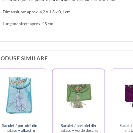
Dimensiune: aprox. 4,2 x 1,3 x 0,1 cm
Lungime siret: aprox. 45 cm
RODUSE SIMILARE
Saculet / portofel din
Saculet / portofel din
Saculet 
matase – albastru
matase – verde deschis
mat