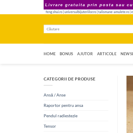
Skip
Livrare gratuita prin posta sau cu
to
feng.shui.ro
|
universulbijuteriilor.ro
|
talismane-amulete.ro
|
e
content
Caută
după:
HOME
BONUS
AJUTOR
ARTICOLE
NEWSL
CATEGORII DE PRODUSE
Ansă / Anse
Raportor pentru ansa
Pendul radiestezie
Tensor