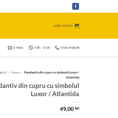
COȘ /
0,00
LEI
E-MAIL
9:00 - 17:00
0764-19.88.88
agină
»
Home
»
Pandantiv din cupru cu simbolul Luxor /
Atlantida
antiv din cupru cu simbolul
Luxor / Atlantida
49,00
lei