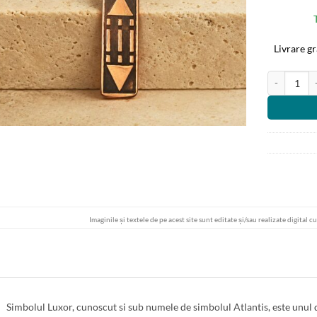
Livrare g
Cantitate Pa
Imaginile și textele de pe acest site sunt editate și/sau realizate digital c
Simbolul Luxor, cunoscut si sub numele de simbolul Atlantis, este unul 