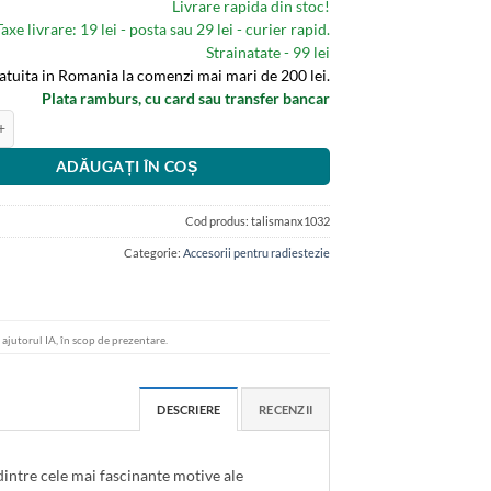
Livrare rapida din stoc!
Taxe livrare: 19 lei - posta sau 29 lei - curier rapid.
Strainatate - 99 lei
ratuita in Romania la comenzi mai mari de 200 lei.
Plata ramburs, cu card sau transfer bancar
ndantiv din cupru cu simbolul Luxor / Atlantida
ADĂUGAȚI ÎN COȘ
Cod produs:
talismanx1032
Categorie:
Accesorii pentru radiestezie
u ajutorul IA, în scop de prezentare.
DESCRIERE
RECENZII
dintre cele mai fascinante motive ale