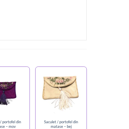
/ portofel din
Saculet / portofel din
ase – mov
matase – bej