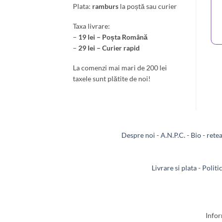
Plata:
ramburs
la poștă sau curier
Taxa livrare:
–
19 lei – Poșta Română
–
29 lei – Curier rapid
La comenzi mai mari de 200 lei
taxele sunt plătite de noi!
Despre noi
-
A.N.P.C.
-
Bio
-
rete
Livrare si plata
-
Politi
Infor