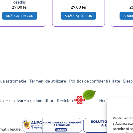
deschis
29,00
lei
29,00
lei
2
ADĂUGAȚI ÎN COȘ
ADĂUGAȚI ÎN COȘ
ADĂUG
aua astromagie
-
Termeni de utilizare
-
Politica de confidentialitate
-
Despr
ca de rezolvare a reclamatiilor
-
Reciclare
-
Identificare firma
Pentru a ofer
și/sau accesa
permite să p
matii legale: