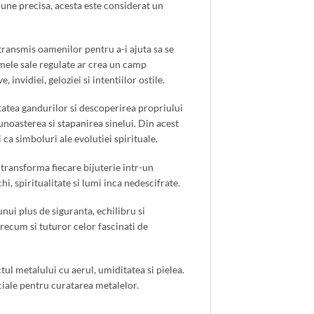
iune precisa, acesta este considerat un
transmis oamenilor pentru a-i ajuta sa se
ormele sale regulate ar crea un camp
invidiei, geloziei si intentiilor ostile.
itatea gandurilor si descoperirea propriului
unoasterea si stapanirea sinelui. Din acest
 ca simboluri ale evolutiei spirituale.
 transforma fiecare bijuterie intr-un
i, spiritualitate si lumi inca nedescifrate.
unui plus de siguranta, echilibru si
precum si tuturor celor fascinati de
ul metalului cu aerul, umiditatea si pielea.
eciale pentru curatarea metalelor.