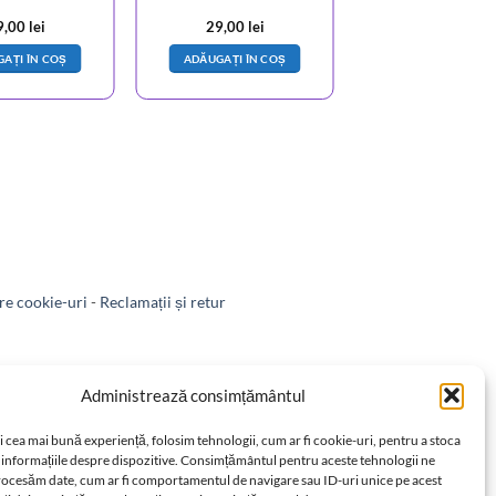
9,00
lei
29,00
lei
AȚI ÎN COȘ
ADĂUGAȚI ÎN COȘ
e cookie-uri
-
Reclamații și retur
-
Retragere din contract
Administrează consimțământul
i cea mai bună experiență, folosim tehnologii, cum ar fi cookie-uri, pentru a stoca
 informațiile despre dispozitive. Consimțământul pentru aceste tehnologii ne
rocesăm date, cum ar fi comportamentul de navigare sau ID-uri unice pe acest