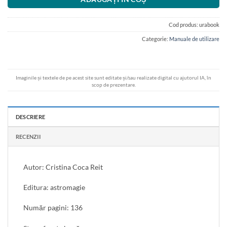
Cod produs:
urabook
Categorie:
Manuale de utilizare
Imaginile și textele de pe acest site sunt editate și/sau realizate digital cu ajutorul IA, în
scop de prezentare.
DESCRIERE
RECENZII
Autor: Cristina Coca Reit
Editura: astromagie
Număr pagini: 136