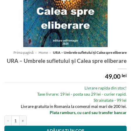
Prima pagină
»
Home
»
URA – Umbrele sufletului și Calea spre eliberare
URA – Umbrele sufletului și Calea spre eliberare
49,00
lei
Livrare rapida din stoc!
Taxe livrare: 19 lei - posta sau 29 lei - curier rapid.
Strainatate - 99 lei
Livrare gratuita in Romania la comenzi mai mari de 200 lei.
Plata ramburs, cu card sau transfer bancar
Cantitate URA - Umbrele sufletului și Calea spre eliberare
ADĂUGAȚI ÎN COȘ