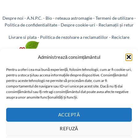
Despre noi
-
A.N.P.C.
-
Bio
-
reteaua astromagie
-
Termeni de utilizare
-
Politica de confidentialitate
-
Despre cookie-uri
-
Reclamații și retur
Livrare si plata
-
Politica de rezolvare a reclamatiilor
-
Reciclare
-
Identificare firma
-
Retragere din contract
Administrează consimțământul
Pentru a oferi cea mai bună experiență, folosim tehnologii, cum ar fi cookie-uri,
pentru a stoca și/sau accesa informațiile despre dispozitive. Consimțământul
pentru aceste tehnologii ne permite să procesăm date, cum ar fi
Informatii legale:
comportamentul de navigare sau ID-uri unice pe acest site. Dacă nu îți dai
consimțământul sau îți retragi consimțământul dat poate avea afecte negative
asupra unor anumite funcționalități și funcții.
ACCEPTĂ
REFUZĂ
Totul despre ansă, tensor, ansa de pământ, baghete și radiestezie