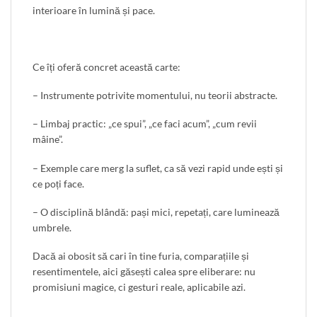
interioare în lumină și pace.
Ce îți oferă concret această carte:
– Instrumente potrivite momentului, nu teorii abstracte.
– Limbaj practic: „ce spui”, „ce faci acum”, „cum revii
mâine”.
– Exemple care merg la suflet, ca să vezi rapid unde ești și
ce poți face.
– O disciplină blândă: pași mici, repetați, care luminează
umbrele.
Dacă ai obosit să cari în tine furia, comparațiile și
resentimentele, aici găsești calea spre eliberare: nu
promisiuni magice, ci gesturi reale, aplicabile azi.