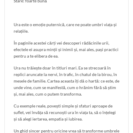
Stare: foarte bună
Ura este o emoție puternică, care ne poate umbri viața și
relațiile.
În paginile acestei cărți vei descoperi rădăcinile urii,
efectele ei asupra minții și inimii și, mai ales, pași practici
pentru a te elibera de ea.
Ura nu trăiește doar în titluri mari. Ea se strecoară în
replici aruncate la nervi, în trafic, în chatul de la birou, în
mesele de familie. Cartea aceasta îți dă o hartă: ce este, de
unde vine, cum se manifestă, cum o hrănim fără să știm
și, mai ales, cum o putem transforma.
Cu exemple reale, povești simple și sfaturi aproape de
suflet, vei învăța să recunoști ura în viața ta, să o înțelegi
și să alegi iertarea, empatia și iubirea.
Un ghid sincer pentru oricine vrea să transforme umbrele