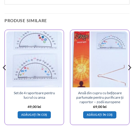
PRODUSE SIMILARE
Set de 4 raportoare pentru
Ansă din cupru cu bețișoare
lucrul cu ansa
parfumate pentru purificare și
raportor – zodii europene
49,00
lei
69,00
lei
ADĂUGAȚI ÎN COȘ
ADĂUGAȚI ÎN COȘ