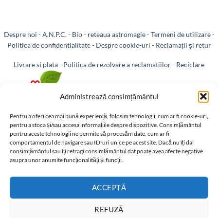
Despre noi
-
A.N.P.C.
-
Bio
-
reteaua astromagie
-
Termeni de utilizare
-
Politica de confidentialitate
-
Despre cookie-uri
-
Reclamații și retur
Livrare si plata
-
Politica de rezolvare a reclamatiilor
-
Reciclare
-
Identificare firma
-
Retragere din contract
Administrează consimțământul
Pentru a oferi cea mai bună experiență, folosim tehnologii, cum ar fi cookie-uri,
pentru a stoca și/sau accesa informațiile despre dispozitive. Consimțământul
pentru aceste tehnologii ne permite să procesăm date, cum ar fi
Informatii legale:
comportamentul de navigare sau ID-uri unice pe acest site. Dacă nu îți dai
consimțământul sau îți retragi consimțământul dat poate avea afecte negative
asupra unor anumite funcționalități și funcții.
ACCEPTĂ
REFUZĂ
Totul despre ansă, tensor, ansa de pământ, baghete și radiestezie