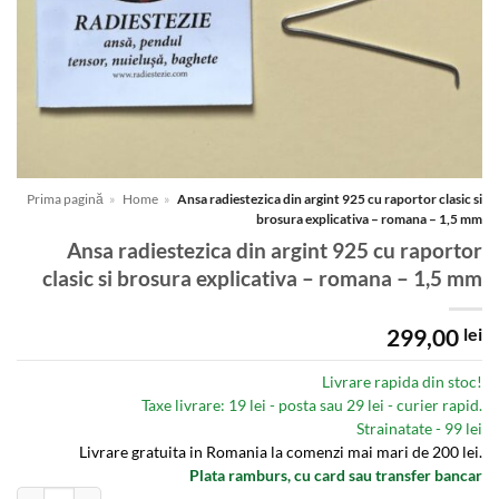
Prima pagină
»
Home
»
Ansa radiestezica din argint 925 cu raportor clasic si
brosura explicativa – romana – 1,5 mm
Ansa radiestezica din argint 925 cu raportor
clasic si brosura explicativa – romana – 1,5 mm
299,00
lei
Livrare rapida din stoc!
Taxe livrare: 19 lei - posta sau 29 lei - curier rapid.
Strainatate - 99 lei
Livrare gratuita in Romania la comenzi mai mari de 200 lei.
Plata ramburs, cu card sau transfer bancar
Cantitate Ansa radiestezica din argint 925 cu raportor clasic si brosura ex