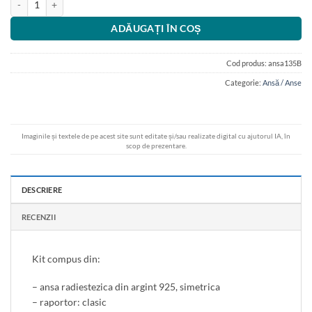
ADĂUGAȚI ÎN COȘ
Cod produs:
ansa135B
Categorie:
Ansă / Anse
Imaginile și textele de pe acest site sunt editate și/sau realizate digital cu ajutorul IA, în
scop de prezentare.
DESCRIERE
RECENZII
Kit compus din:
– ansa radiestezica din argint 925, simetrica
– raportor: clasic