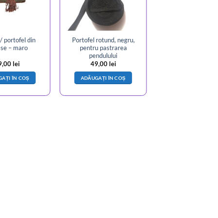
/ portofel din
Portofel rotund, negru,
se – maro
pentru pastrarea
pendulului
9,00
lei
49,00
lei
AȚI ÎN COȘ
ADĂUGAȚI ÎN COȘ