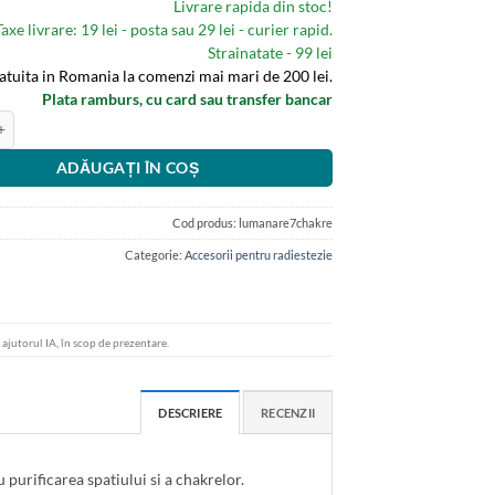
Livrare rapida din stoc!
Taxe livrare: 19 lei - posta sau 29 lei - curier rapid.
Strainatate - 99 lei
ratuita in Romania la comenzi mai mari de 200 lei.
Plata ramburs, cu card sau transfer bancar
manare bio din stearina in 7 culori pentru cele 7 chakre
ADĂUGAȚI ÎN COȘ
Cod produs:
lumanare7chakre
Categorie:
Accesorii pentru radiestezie
u ajutorul IA, în scop de prezentare.
DESCRIERE
RECENZII
 purificarea spatiului si a chakrelor.