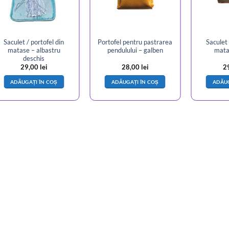
Saculet / portofel din
Portofel pentru pastrarea
Saculet 
matase – albastru
pendulului – galben
mata
deschis
29,00
lei
28,00
lei
2
ADĂUGAȚI ÎN COȘ
ADĂUGAȚI ÎN COȘ
ADĂUG