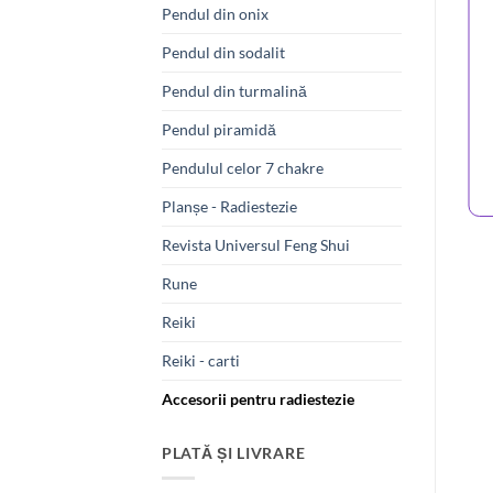
Pendul din onix
Pendul din sodalit
Pendul din turmalină
Pendul piramidă
Pendulul celor 7 chakre
Planșe - Radiestezie
Revista Universul Feng Shui
Rune
Reiki
Reiki - carti
Accesorii pentru radiestezie
PLATĂ ȘI LIVRARE