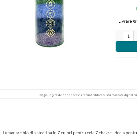
Livrare g
Cantitate Lu
Imaginile și textele de pe acest site sunt editate și/sau realizate digital c
Lumanare bio din stearina in 7 culori pentru cele 7 chakre, ideala pentru