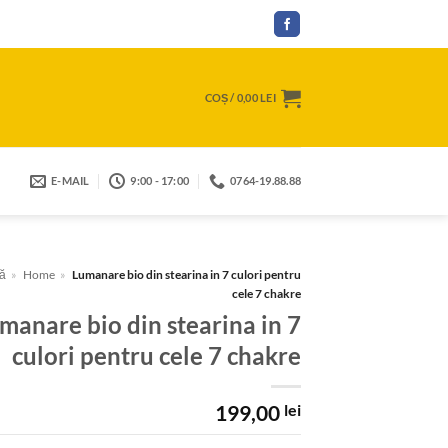
COȘ /
0,00
LEI
E-MAIL
9:00 - 17:00
0764-19.88.88
ă
»
Home
»
Lumanare bio din stearina in 7 culori pentru
cele 7 chakre
manare bio din stearina in 7
culori pentru cele 7 chakre
199,00
lei