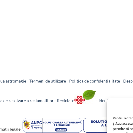
aua astromagie
-
Termeni de utilizare
-
Politica de confidentialitate
-
Despr
ca de rezolvare a reclamatiilor
-
Reciclare
-
Identificare firma
Pentru a ofer
și/sau accesa
permite să p
matii legale: