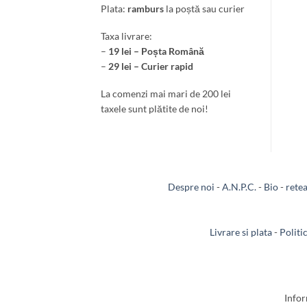
Plata:
ramburs
la poștă sau curier
Taxa livrare:
–
19 lei – Poșta Română
–
29 lei – Curier rapid
La comenzi mai mari de 200 lei
taxele sunt plătite de noi!
Despre noi
-
A.N.P.C.
-
Bio
-
rete
Livrare si plata
-
Politi
Infor