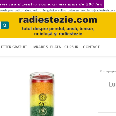
rier rapid pentru comenzi mai mari de 200 lei!
zo-shop.ro
|
anticariat-ezoteric.ro
|
fengshuiconsult.ro
|
universultarotului.ro
|
radiestezie.com
ETTER GRATUIT
LIVRARE ȘI PLATĂ
CURSURI
CONTACT
Prima pagin
Lu