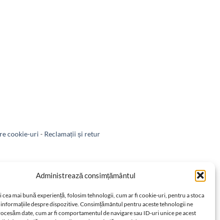
e cookie-uri
-
Reclamații și retur
-
Retragere din contract
Administrează consimțământul
i cea mai bună experiență, folosim tehnologii, cum ar fi cookie-uri, pentru a stoca
 informațiile despre dispozitive. Consimțământul pentru aceste tehnologii ne
rocesăm date, cum ar fi comportamentul de navigare sau ID-uri unice pe acest