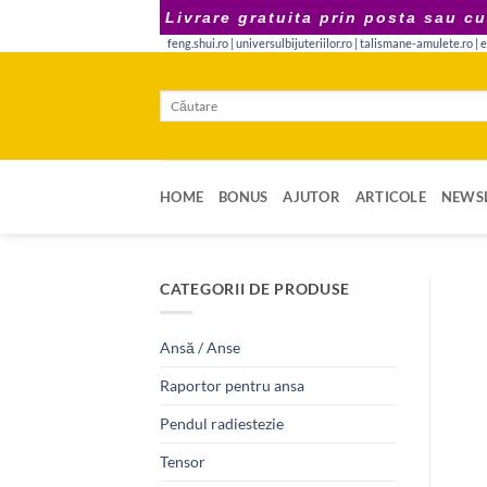
Skip
Livrare gratuita prin posta sau cu
to
feng.shui.ro
|
universulbijuteriilor.ro
|
talismane-amulete.ro
|
e
content
Caută
după:
HOME
BONUS
AJUTOR
ARTICOLE
NEWSL
CATEGORII DE PRODUSE
Ansă / Anse
Raportor pentru ansa
Pendul radiestezie
Tensor